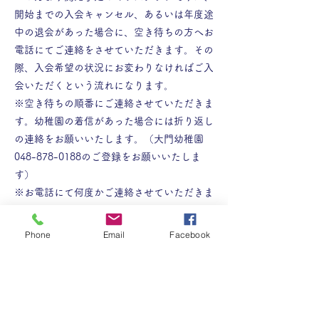
開始までの入会キャンセル、あるいは年度途
中の退会があった場合に、空き待ちの方へお
電話にてご連絡をさせていただきます。その
際、入会希望の状況にお変わりなければご入
会いただくという流れになります。
※空き待ちの順番にご連絡させていただきま
す。幼稚園の着信があった場合には折り返し
の連絡をお願いいたします。（大門幼稚園
048-878-0188のご登録をお願いいたしま
す）
※お電話にて何度かご連絡させていただきま
すが、連絡が取れない場合には次の方へ連絡
となってしまいますので、予めご理解ご了承
Phone
Email
Facebook
ください。
ご不明点ある方、空き待ちご希望の方は幼稚
園までお電話ください。
【土日祝日除く平日 10：00～18：00】