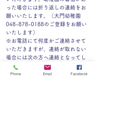
った場合には折り返しの連絡をお
願いいたします。（大門幼稚園
048-878-0188のご登録をお願い
いたします）
※お電話にて何度かご連絡させて
いただきますが、連絡が取れない
場合には次の方へ連絡となってし
まいますので、予めご理解ご了承
ください。
Phone
Email
Facebook
ご不明点ある方、空き待ちご希望
の方は幼稚園までお電話くださ
い。
【土日祝日除く平日 10：00～
18：00】
※10：00前でも電話は通じます